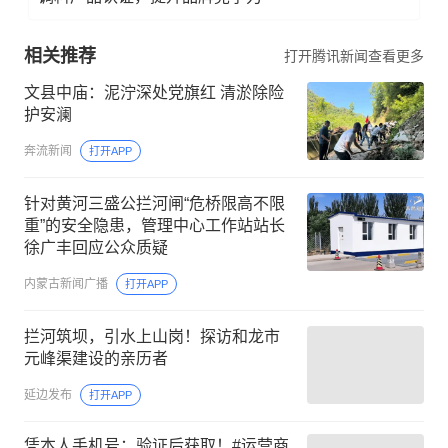
相关推荐
打开腾讯新闻查看更多
文县中庙：泥泞深处党旗红 清淤除险
护安澜
奔流新闻
打开APP
针对黄河三盛公拦河闸“危桥限高不限
重”的安全隐患，管理中心工作站站长
徐广丰回应公众质疑
内蒙古新闻广播
打开APP
拦河筑坝，引水上山岗！探访和龙市
元峰渠建设的亲历者
延边发布
打开APP
凭本人手机号：验证后获取！#运营商