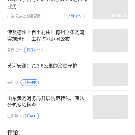
业务
00:15
广告
云启创想运营商
了解详情
涉及德州上百个村庄！德州这条河流
实施治理，工程占地范围公布
有德之州
打开APP
黄河安澜：723.6公里的治理守护
央广网
打开APP
山东黄河河务局开展防范转包、违法
分包专项检查
生活帮
打开APP
评论