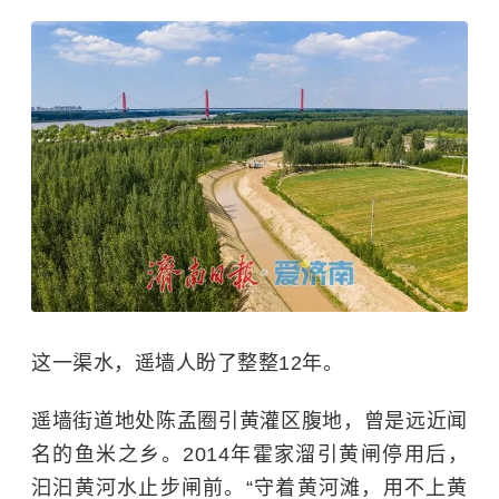
这一渠水，遥墙人盼了整整12年。
遥墙街道地处陈孟圈引黄灌区腹地，曾是远近闻
名的鱼米之乡。2014年霍家溜引黄闸停用后，
汩汩黄河水止步闸前。“守着黄河滩，用不上黄