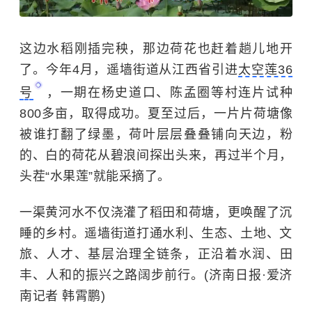
这边水稻刚插完秧，那边荷花也赶着趟儿地开
了。今年4月，遥墙街道从江西省引进
太空莲36
号
，一期在杨史道口、陈孟圈等村连片试种
800多亩，取得成功。夏至过后，一片片荷塘像
被谁打翻了绿墨，荷叶层层叠叠铺向天边，粉
的、白的荷花从碧浪间探出头来，再过半个月，
头茬“水果莲”就能采摘了。
一渠黄河水不仅浇灌了稻田和荷塘，更唤醒了沉
睡的乡村。遥墙街道打通水利、生态、土地、文
旅、人才、基层治理全链条，正沿着水润、田
丰、人和的振兴之路阔步前行。(济南日报·爱济
南记者 韩霄鹏)