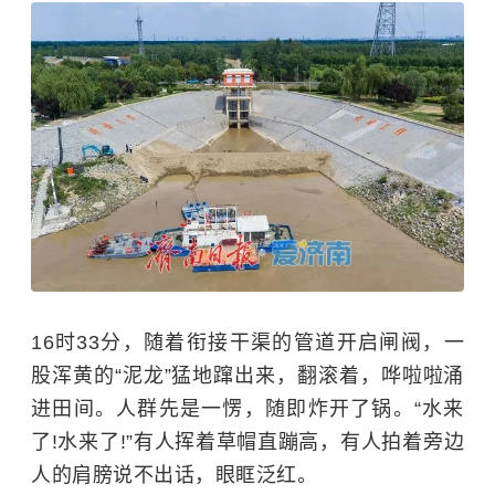
16时33分，随着衔接干渠的管道开启闸阀，一
股浑黄的“泥龙”猛地蹿出来，翻滚着，哗啦啦涌
进田间。人群先是一愣，随即炸开了锅。“水来
了!水来了!”有人挥着草帽直蹦高，有人拍着旁边
人的肩膀说不出话，眼眶泛红。