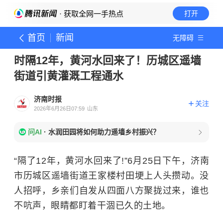
· 获取全网一手热点
打开
首页
新闻
无障碍
时隔12年，黄河水回来了！历城区遥墙
街道引黄灌溉工程通水
济南时报
关注
2026年6月26日07:59
山东
问AI
·
水润田园将如何助力遥墙乡村振兴？
“隔了12年，黄河水回来了!”6月25日下午，济南
市历城区遥墙街道王家楼村田埂上人头攒动。没
人招呼，乡亲们自发从四面八方聚拢过来，谁也
不吭声，眼睛都盯着干涸已久的土地。