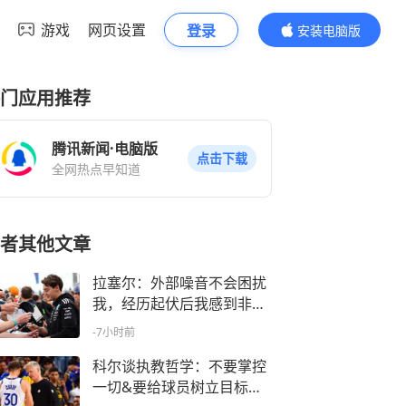
游戏
网页设置
登录
安装电脑版
内容更精彩
门应用推荐
腾讯新闻·电脑版
点击下载
全网热点早知道
者其他文章
拉塞尔：外部噪音不会困扰
我，经历起伏后我感到非常
坚韧
-7小时前
科尔谈执教哲学：不要掌控
一切&要给球员树立目标并