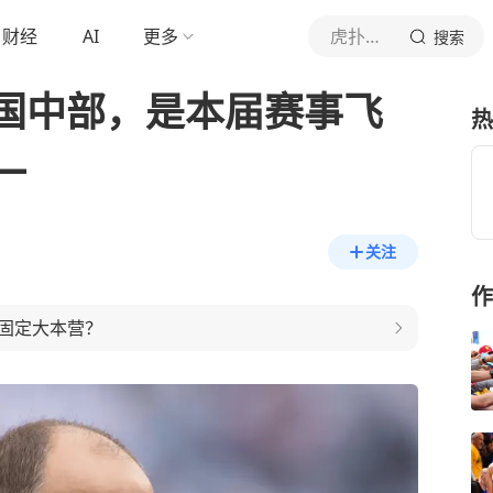
财经
AI
更多
虎扑体育内容
搜索
国中部，是本届赛事飞
热
一
关注
作
固定大本营？