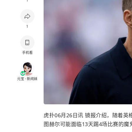
1
1
手机看
元宝 · 新闻妹
虎扑06月26日讯 镜报介绍，随着
图赫尔可能面临13天踢4场比赛的魔