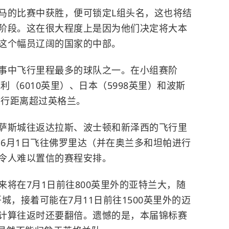
马的比赛中获胜，便可锁定L组头名，这也将结
阶段。这在很大程度上是因为他们决定将大本
这个幅员辽阔的国家的中部。
事中飞行里程最多的球队之一。在小组赛阶
利（6010英里）、日本（5998英里）和波斯
旅行距离超过英格兰。
萨斯城往返达拉斯、波士顿和新泽西的飞行里
在6月1日飞往佛罗里达（并在奥兰多和坦帕进行
令人难以置信的赛程安排。
将在7月1日前往800英里外的亚特兰大，随
哥城，接着可能在7月11日前往1500英里外的迈
计算往返时还要翻倍。遗憾的是，本届锦标赛