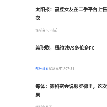
太阳报：福登女友在二手平台上售
衣
懂球帝
3小时前
美职联，纽约城VS多伦多FC
部分试看
星球嘉年华
07-31
每体：德科密会说服罗德里，这次
果
懂球帝
昨天