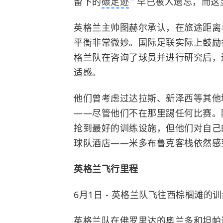
留下的
碳足迹
早已被人遗忘，而这
英格兰主帅图赫尔承认，在旅途距离
平衡非常微妙。国际足联实际上鼓励
格兰队在咨询了球员并进行研究后，
适感。
他们曾考虑过达拉斯、新泽西等其他
——尽管他们不在那里踢任何比赛。
抢到最好的训练设施，但他们对自己
球队酒店——米多布鲁克客栈依然感
英格兰飞行里程
6月1日 - 英格兰队飞往西棕榈滩的训
英格兰队在佛罗里达的奥兰多和坦帕