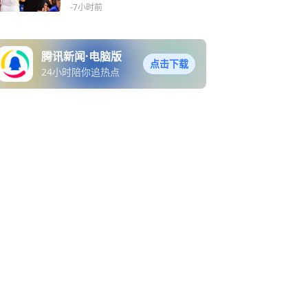
充分信任
-7小时前
腾讯新闻·电脑版
点击下载
24小时陪你追热点