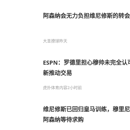
阿森纳会无力负担维尼修斯的转会
大圣撩球
昨天
ESPN：罗德里担心穆帅未完全
新推动交易
虎扑体育内容
2小时前
维尼修斯已回归皇马训练，穆里尼
阿森纳等待求购