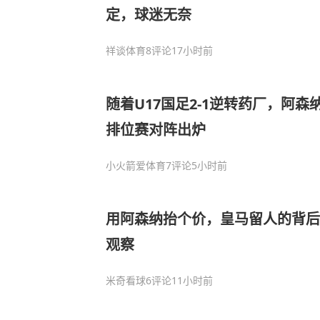
定，球迷无奈
祥谈体育
8评论
17小时前
随着U17国足2-1逆转药厂，阿森
排位赛对阵出炉
小火箭爱体育
7评论
5小时前
用阿森纳抬个价，皇马留人的背后
观察
米奇看球
6评论
11小时前