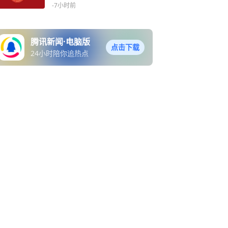
6-0取胜
-7小时前
腾讯新闻·电脑版
点击下载
24小时陪你追热点