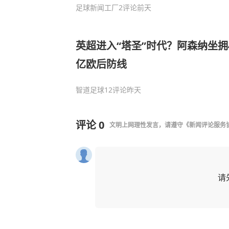
足球新闻工厂
2评论
前天
英超进入“塔圣”时代？阿森纳坐拥4.
亿欧后防线
智道足球
12评论
昨天
评论
0
文明上网理性发言，请遵守
《新闻评论服务
请