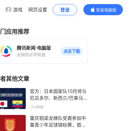
游戏
网页设置
登录
安装电脑版
内容更精彩
门应用推荐
腾讯新闻·电脑版
点击下载
全网热点早知道
者其他文章
官方：日本国家队10月将与
厄瓜多尔、新西兰/巴拿马交
手
-7小时前
重庆铜梁龙梯队受邀参加中
塞青少年足球锦标赛，首战