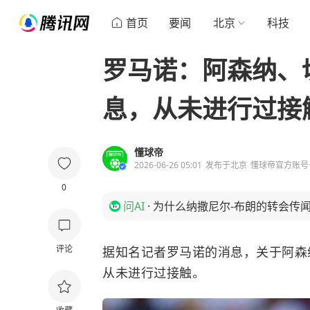
首页
要闻
北京
科技
罗马诺：阿森纳、
息，从未进行过接
懂球帝
2026-06-26 05:01
发布于
北京
懂球帝官方账号
0
问AI
·
为什么纳撒尼尔-布朗的转会传
评论
据知名记者罗马诺的消息，关于阿森
从未进行过接触。