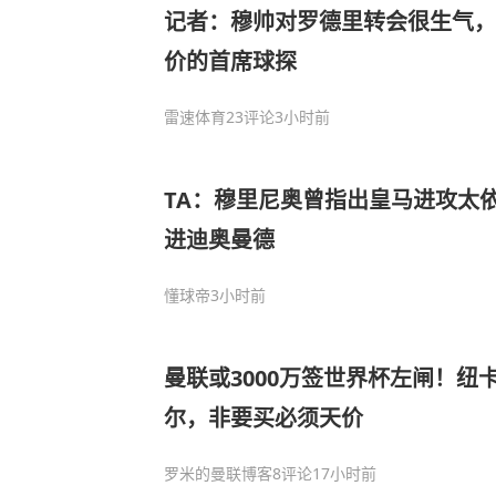
记者：穆帅对罗德里转会很生气，
价的首席球探
雷速体育
23评论
3小时前
TA：穆里尼奥曾指出皇马进攻太
进迪奥曼德
懂球帝
3小时前
曼联或3000万签世界杯左闸！纽卡
尔，非要买必须天价
罗米的曼联博客
8评论
17小时前