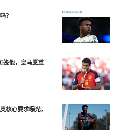
吗？
认可签他，皇马愿重
奥核心要求曝光，