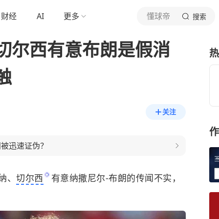
财经
AI
更多
懂球帝
搜索
切尔西有意布朗是假消
热
触
关注
作
闻被迅速证伪？
纳、
切尔西
有意纳撒尼尔-布朗的传闻不实，