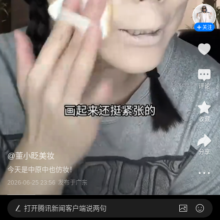
关注
评论
收藏
分享
@
董小眨美妆
今天是中原中也仿妆！
2026-06-25 23:56
发布于
广东
打开
腾讯新闻客户端说两句