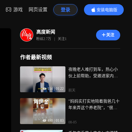
游戏
网页设置
登录
安装电脑版
内容更精彩
高度新闻
关注
粉丝
2.7万
|
关注
1
作者最新视频
夜晚老人难打到车，热心小
伙上前帮助，受邀进家内心
提防，一进家门安全感满
114
|
01:22
满，“无条件的坚定，无条件
前天
的信念” 令人动容
“妈妈实打实地陪着我爸几十
年来弄这个养老院”，“很多
人都觉得我爸厉害，其实我
490
|
01:03
妈是最不容易的”
08-05