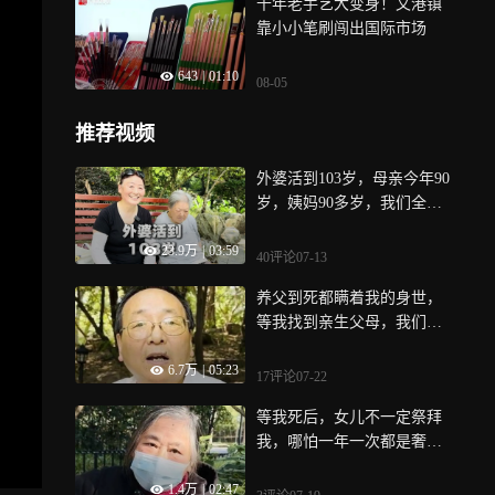
千年老手艺大变身！文港镇
靠小小笔刷闯出国际市场
643
|
01:10
08-05
推荐视频
外婆活到103岁，母亲今年90
岁，姨妈90多岁，我们全家
都长寿！
23.9万
|
03:59
40评论
07-13
养父到死都瞒着我的身世，
等我找到亲生父母，我们已
阴阳两隔
6.7万
|
05:23
17评论
07-22
等我死后，女儿不一定祭拜
我，哪怕一年一次都是奢
望…
1.4万
|
02:47