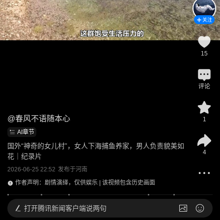
关注
15
评论
@
春风不语随本心
1
AI章节
国外“神奇的女儿村”，女人下海捕鱼养家，男人负责貌美如
4
花｜纪录片
2026-06-25 22:52
发布于
河南
作者声明：剧情演绎，仅供娱乐 | 该视频包含历史画面
打开
腾讯新闻客户端说两句