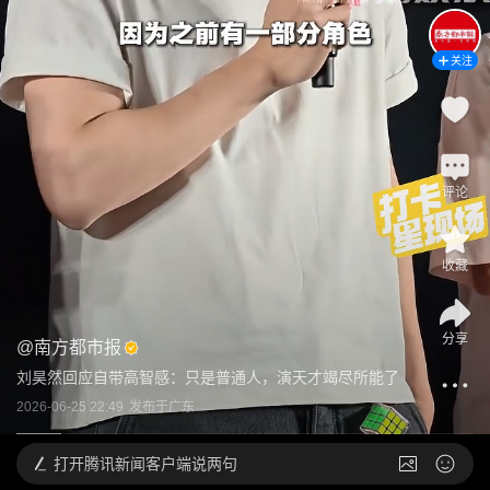
关注
评论
收藏
分享
@
南方都市报
刘昊然回应自带高智感：只是普通人，演天才竭尽所能了
2026-06-25 22:49
发布于
广东
打开
腾讯新闻客户端说两句