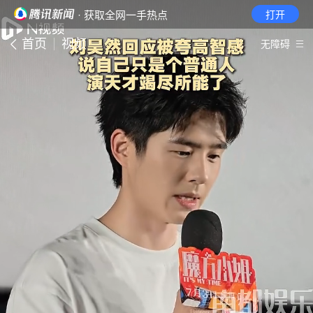
· 获取全网一手热点
打开
首页
视频
无障碍