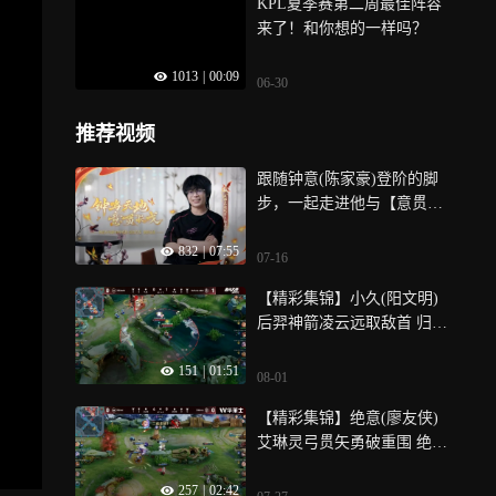
KPL夏季赛第二周最佳阵容
来了！和你想的一样吗？
1013
|
00:09
06-30
推荐视频
跟随钟意(陈家豪)登阶的脚
步，一起走进他与【意贯长
戈】的故事
832
|
07:55
07-16
【精彩集锦】小久(阳文明)
后羿神箭凌云远取敌首 归期
(双小钧)曹操浴血枭雄愈战
151
|
01:51
愈刚
08-01
【精彩集锦】绝意(廖友侠)
艾琳灵弓贯矢勇破重围 绝意
(廖友侠)敖隐赤龙焚焰威震
257
|
02:42
沙场