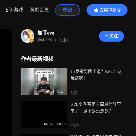
游戏
网页设置
登录
安装电脑版
内容更精彩
加菲ovo
关注
粉丝
2995
|
关注
0
作者最新视频
T1发歌男团出道？KPL：这
我熟啊！
51
|
01:14
前天
KPL夏季赛第三周最佳阵容
来了！是不是没想到？
365
|
00:10
07-07