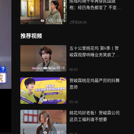
陈瑶时隔十年再穿民国旗
袍：经历角色都变了 不变的
是对表演的初心
7.0万
|
02:05
2评论
08-06
推荐视频
五十公里桃花坞 第6季丨贺
峻霖观摩哄睡业务笑疯了！
直言太吓人了
465
|
00:18
06-05
贺峻霖桃花坞最严厉的抖舞
恩师
620
|
00:49
05-16
桃花坞好老板！贺峻霖公司
这员工福利谁不想要
332
|
00:57