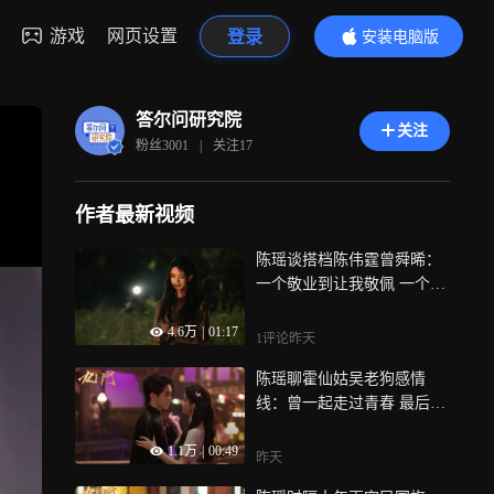
游戏
网页设置
登录
安装电脑版
内容更精彩
答尔问研究院
关注
粉丝
3001
|
关注
17
作者最新视频
陈瑶谈搭档陈伟霆曾舜晞：
一个敬业到让我敬佩 一个能
让人瞬间破冰
4.6万
|
01:17
1评论
昨天
陈瑶聊霍仙姑吴老狗感情
线：曾一起走过青春 最后败
给理想不一致
1.1万
|
00:49
昨天