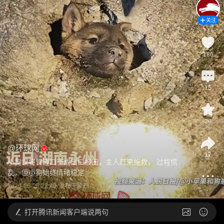
关注
186
15
36
@
环球网
17
小狗误将管道口当成出口被困，主人赶来施救， 过程慌
乱，但小狗始终情绪稳定
2026-06-25 22:40
发布于
陕西
打开
腾讯新闻客户端说两句