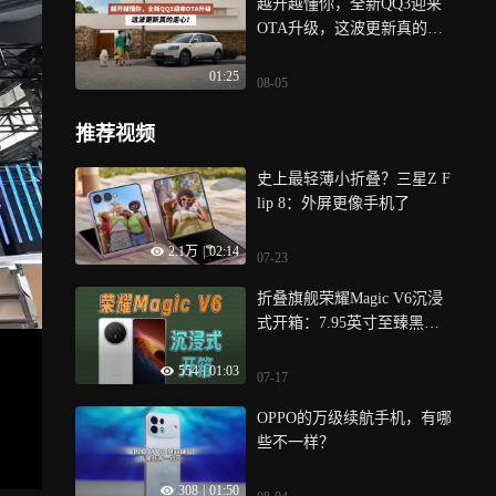
越开越懂你，全新QQ3迎来
OTA升级，这波更新真的走
心！
01:25
08-05
推荐视频
史上最轻薄小折叠？三星Z F
lip 8：外屏更像手机了
2.1万
|
02:14
07-23
折叠旗舰荣耀Magic V6沉浸
式开箱：7.95英寸至臻黑钻
屏，满血版骁龙8 Elite Gen5
554
|
01:03
芯片
07-17
OPPO的万级续航手机，有哪
些不一样？
308
|
01:50