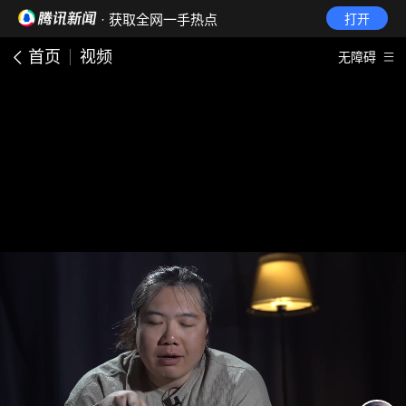
· 获取全网一手热点
打开
首页
视频
无障碍