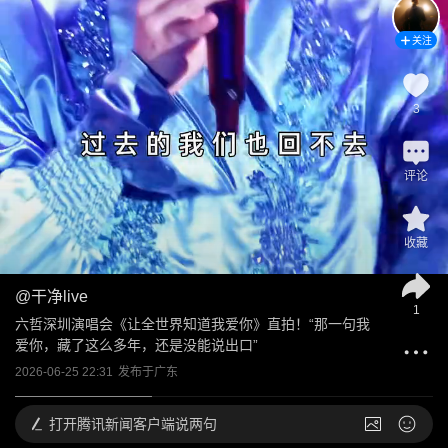
关注
3
评论
收藏
@
干净live
1
六哲深圳演唱会《让全世界知道我爱你》直拍！“那一句我
爱你，藏了这么多年，还是没能说出口”
2026-06-25 22:31
发布于
广东
打开
腾讯新闻客户端说两句