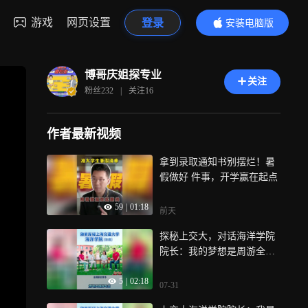
游戏
网页设置
登录
安装电脑版
内容更精彩
博哥庆姐探专业
关注
粉丝
232
|
关注
16
作者最新视频
拿到录取通知书别摆烂！暑
假做好 件事，开学赢在起点
59
|
01:18
前天
探秘上交大，对话海洋学院
院长：我的梦想是周游全世
界 海洋科学能学吗？院长为
5
|
02:18
何放弃清华选择上交大？博
07-31
哥庆姐独家对话上交大海洋