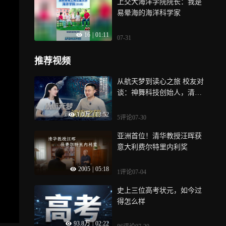
上交大海洋学院院长：我是
学院院长
易晕海的海洋科学家
16
|
01:11
07-31
推荐视频
从航天梦到读心之旅 校友对
谈：神舞科技创始人，清华
生物医学工程博士郑辉
1.0万
|
13:52
5评论
07-30
亚洲首位！清华教授汪晖获
意大利费尔特里内利奖
2005
|
05:18
1评论
07-04
史上三位高考状元，如今过
得怎么样
93.8万
|
02:22