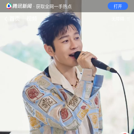
· 获取全网一手热点
打开
首页
视频
无障碍