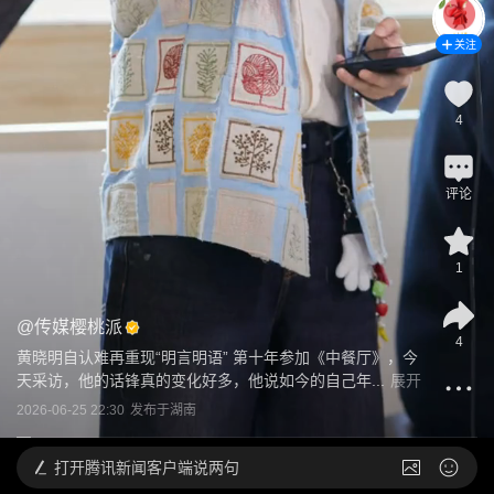
关注
4
评论
1
@
传媒樱桃派
4
黄晓明自认难再重现“明言明语” 第十年参加《中餐厅》，今
天采访，他的话锋真的变化好多，他说如今的自己年...
展开
2026-06-25 22:30
发布于
湖南
打开
腾讯新闻客户端说两句