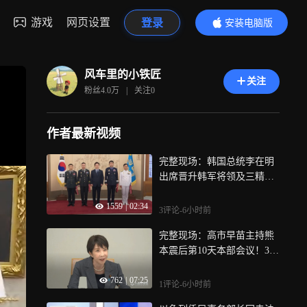
游戏
网页设置
登录
安装电脑版
内容更精彩
风车里的小铁匠
关注
粉丝
4.0万
|
关注
0
作者最新视频
完整现场：韩国总统李在明
出席晋升韩军将领及三精剑
授予仪式
1559
|
02:34
3评论
-6小时前
完整现场：高市早苗主持熊
本震后第10天本部会议！3万
户仍断水，8月底前必须解决
762
|
07:25
1评论
-6小时前