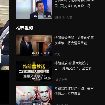
以色列侨民事务部长回击法
国（马克龙）的言论：马克
龙在我们背后捅了一刀，还
776
|
00:46
拧了一下刀子
2评论
-5小时前
推荐视频
特朗普谈伊朗：如果他们再
次退缩，将会遭受重创，他
们心里有数
1.1万
|
00:11
昨天
特朗普放话“最大规模打
击”，结果又怂了，全世界都
得说声谢谢？
1.5万
|
07:29
1评论
昨天
特朗普想炸却炸不动，美军
悄悄从伊拉克撤离
4024
|
03:58