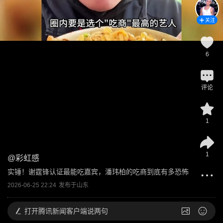
关注
6
评论
1
1
@
彩虹感
实锤！谢霆锋认证最能吃嘉宾，潘玮柏的吃商到底有多恐怖
2026-06-25 22:24
发布于
山东
打开
腾讯新闻客户端说两句