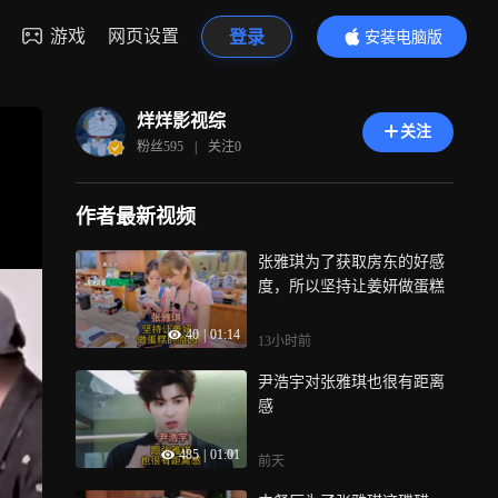
游戏
网页设置
登录
安装电脑版
内容更精彩
烊烊影视综
关注
粉丝
595
|
关注
0
作者最新视频
张雅琪为了获取房东的好感
度，所以坚持让姜妍做蛋糕
40
|
01:14
13小时前
尹浩宇对张雅琪也很有距离
感
485
|
01:01
前天