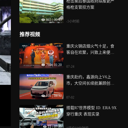
枪击案后泰国政府拟推更严
格枪支管控方案
665
|
00:43
-5小时前
推荐视频
重庆火锅店烟火气十足，食
客自在欢聚，兴致上来便可
放声歌唱
760
|
01:20
07-24
重庆赴约，鑫源向上V6上
市，大空间长续航兼顾创富
与家用出行！
108
|
04:30
07-02
搭载R7世界模型 ID. ERA 9X
穿行重庆 表现实录
11
|
07:35