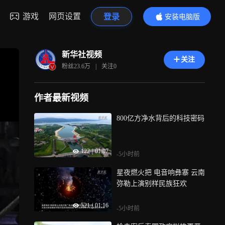
游戏
网页设置
登录
安装电脑版
内容更精彩
新华社视频
关注
粉丝
23.6万
|
关注
0
作者最新视频
800亿方净水背后的科技密码
122
|
01:07
-5小时前
星夜燃火把 电音响彝寨 云南
弥勒上演别样民族狂欢
521
|
01:16
-5小时前