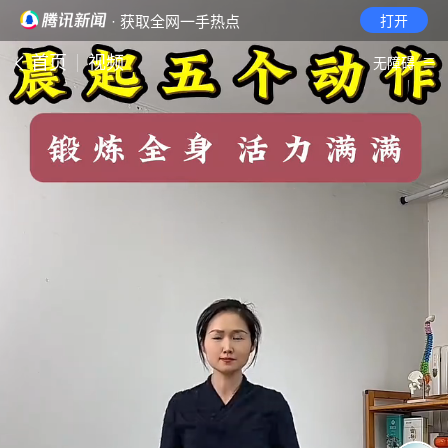
· 获取全网一手热点
打开
首页
视频
无障碍