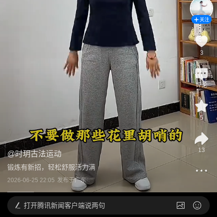
关注
3
评论
5
13
@
时玥古法运动
锻炼有新招，轻松舒服活力满
2026-06-25 22:05
发布于
广东
打开
腾讯新闻客户端说两句