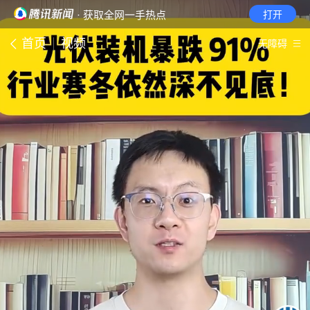
· 获取全网一手热点
打开
首页
视频
无障碍