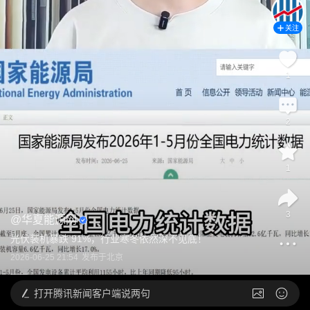
关注
1
2
1
3
@
华夏能源网
光伏装机暴跌 91%，行业寒冬依然深不见底！
2026-06-25 21:54
发布于
北京
打开
腾讯新闻客户端说两句