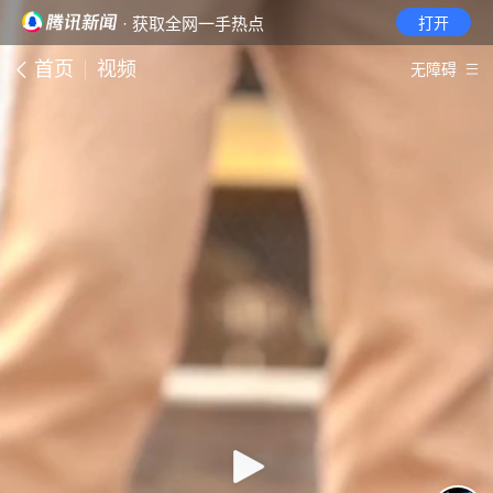
· 获取全网一手热点
打开
首页
视频
无障碍