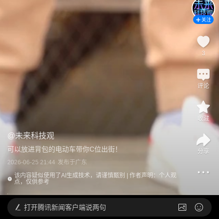
关注
3
评论
收藏
@
未来科技观
可以放进背包的电动车带你C位出街！
分享
2026-06-25 21:44
发布于
广东
该内容疑似使用了AI生成技术，请谨慎甄别 | 作者声明：个人观
点，仅供参考
打开
腾讯新闻客户端说两句