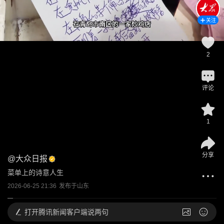
关注
2
评论
1
分享
@
大众日报
菜单上的诗意人生
2026-06-25 21:36
发布于
山东
打开
腾讯新闻客户端说两句