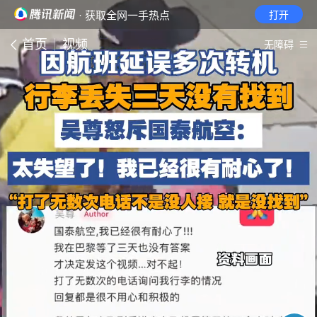
· 获取全网一手热点
打开
首页
视频
无障碍