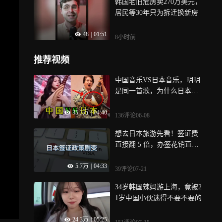
韩国老旧危房卖270万美元，
居民等30年只为拆迁换新房
48
|
01:51
8小时前
推荐视频
中国音乐VS日本音乐，明明
是同一首歌，为什么日本听
起来这么“阴间”？
35.3万
|
04:40
136评论
06-08
想去日本旅游先看！签证费
直接翻 5 倍，办签花销直接
翻倍
5.7万
|
04:33
39评论
07-21
34岁韩国辣妈游上海，竟被2
1岁中国小伙迷得不要不要的
24.3万
|
05:25