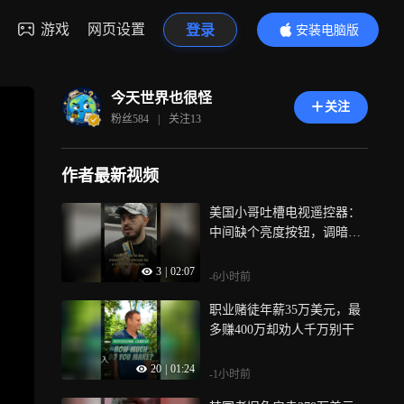
游戏
网页设置
登录
安装电脑版
内容更精彩
今天世界也很怪
关注
粉丝
584
|
关注
13
作者最新视频
美国小哥吐槽电视遥控器：
中间缺个亮度按钮，调暗要5
分钟
3
|
02:07
-6小时前
职业赌徒年薪35万美元，最
多赚400万却劝人千万别干
20
|
01:24
-1小时前