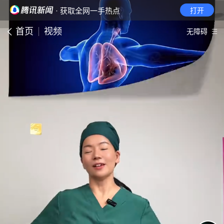
· 获取全网一手热点
打开
首页
视频
无障碍