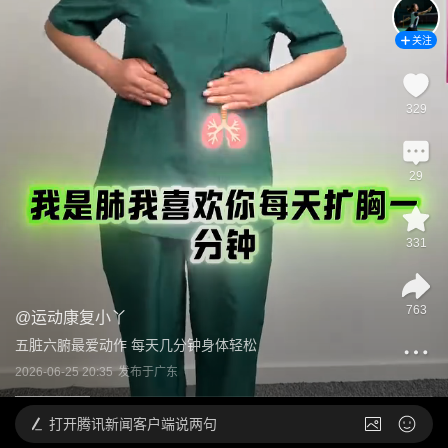
关注
329
29
331
763
@
运动康复小丫
五脏六腑最爱动作 每天几分钟身体轻松
2026-06-25 20:35
发布于
广东
打开
腾讯新闻客户端说两句