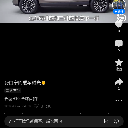
关注
3
5
收藏
@
白宁的爱车时光
1
AI章节
长城H10 全球首拍！
2026-06-25 20:26
发布于
北京
打开
腾讯新闻客户端说两句