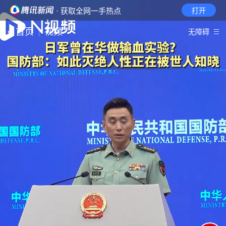
· 获取全网一手热点
打开
首页
视频
无障碍