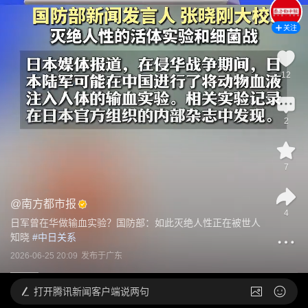
关注
12
2
7
@
南方都市报
4
日军曾在华做输血实验？国防部：如此灭绝人性正在被世人
知晓
 #
中日关系
2026-06-25 20:09
发布于
广东
打开
腾讯新闻客户端说两句