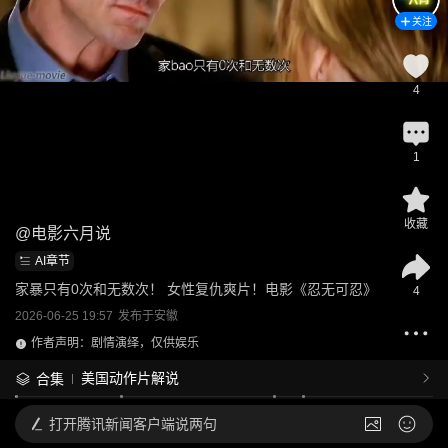
关注
4
1
收藏
@
电影六月说
AI章节
家暴只有0次和无数次！ 女性复仇爽片！电影《忍无可忍》
4
2026-06-25 19:57
发布于
安徽
作者声明：剧情演绎，仅供娱乐
美国动作片解说
合集
打开
腾讯新闻客户端说两句