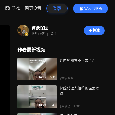
游戏
网页设置
登录
安装电脑版
内容更精彩
谭谈保险
关注
粉丝
1.9万
|
关注
1
作者最新视频
连内勤都看不下去了？
15
|
05:34
1评论
刚刚
保险代理人值得被温柔以
待！
26
|
07:40
1评论
17小时前