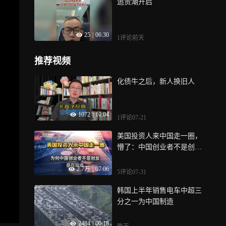
追责潮开启
25
|
06:30
1评论
前天
推荐视频
化债牛之后，新人换旧人
1072
|
10:04
1评论
07-21
美国投资人来中国走一圈，
懵了：中国创业者不是创
业，是在玩命！
2.7万
|
07:06
5评论
07-31
韩国上半年销售电车中超三
分之一为中国制造
2484
|
00:18