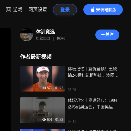
游戏
网页设置
登录
安装电脑版
内容更精彩
体训竟选
关注
粉丝
3653
|
关注
0
作者最新视频
体坛记忆｜复仇登顶！王欣
瑜2-0横扫诺斯科娃，澳网首
闯16强创历史
572
|
01:22
07-20
体坛记忆｜奥运经典：1984
洛杉矶奥运会，中国奥运跳
水队首金
601
|
01:33
07-11