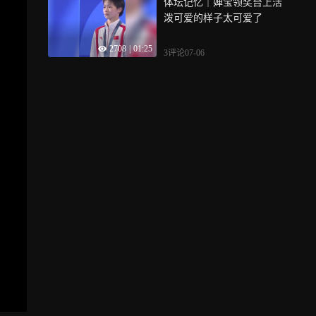
体坛记忆｜婵宝领奖台上活
泼可爱的样子太可爱了
2708
|
01:25
3评论
07-06