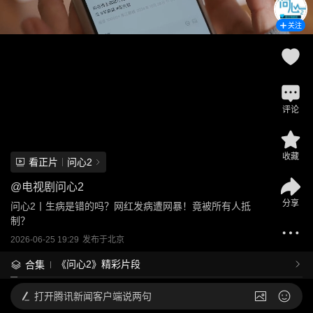
关注
评论
收藏
看正片
问心2
@
电视剧问心2
分享
问心2丨生病是错的吗？网红发病遭网暴！竟被所有人抵
制？
2026-06-25 19:29
发布于
北京
《问心2》精彩片段
合集
打开
腾讯新闻客户端说两句