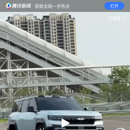
· 获取全网一手热点
打开
首页
视频
无障碍