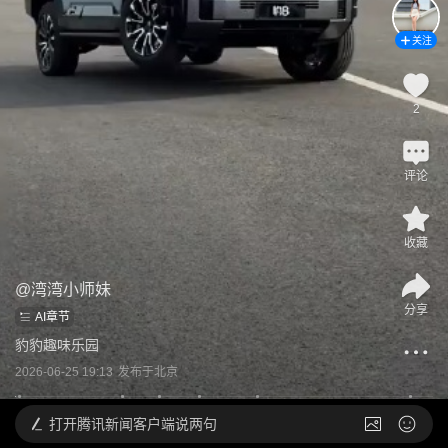
关注
2
评论
收藏
@
湾湾小师妹
分享
AI章节
豹豹趣味乐园
2026-06-25 19:13
发布于
北京
打开
腾讯新闻客户端说两句