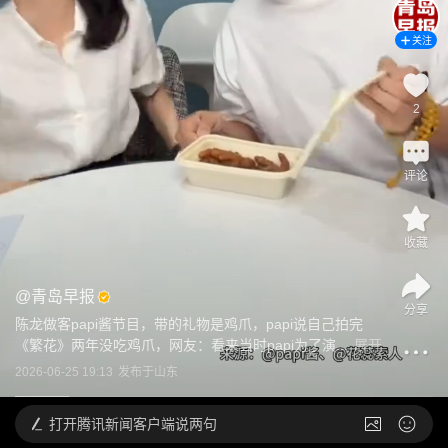
关注
2
评论
收藏
@
青岛早报
分享
陈龙做客papi酱节目，带的礼物是鸡爪，papi说自己拍完
《繁花》两年没吃鸡爪，网友：看来当时papi为了演...
展开
2026-06-25 19:13
发布于
山东
打开
腾讯新闻客户端说两句