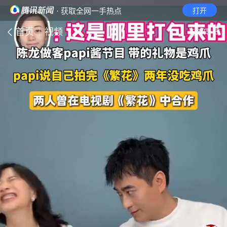
· 获取全网一手热点
打开
首页
视频
无障碍