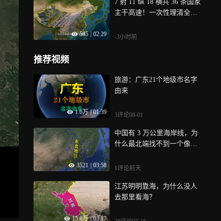
7 射 11 纵 18 横共 36 条国家
主干高速！一次性理清全国
核心高速干线
585
|
02:29
-3小时前
推荐视频
旅游：广东21个地级市名字
由来
1.6万
|
01:39
3评论
08-01
中国有 3 万公里海岸线，为
什么最北端找不到一个像样
的出海口
3521
|
03:58
1评论
前天
江苏明明靠海，为什么没人
去那里看海？
15.6万
|
03:17