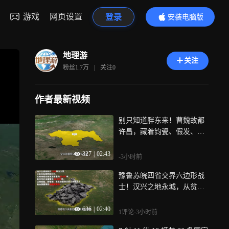
游戏
网页设置
登录
安装电脑版
内容更精彩
地理游
关注
粉丝
1.7万
|
关注
0
作者最新视频
别只知道胖东来！曹魏故都
许昌，藏着钧瓷、假发、花
木多重王牌产业
327
|
02:43
-3小时前
豫鲁苏皖四省交界六边形战
士！汉兴之地永城，从贫困
县逆袭全国百强
636
|
02:40
1评论
-3小时前