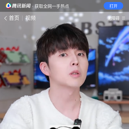
· 获取全网一手热点
打开
首页
视频
无障碍