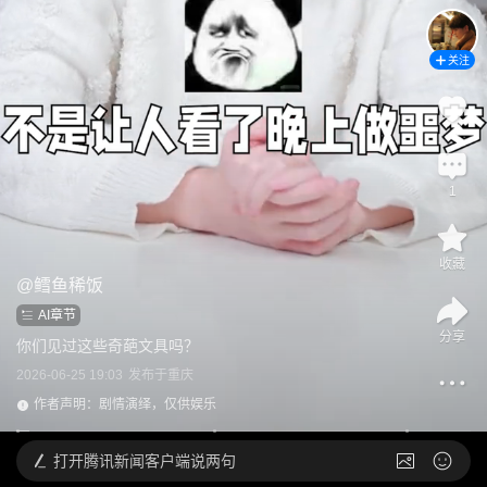
关注
1
收藏
@
鳕鱼稀饭
AI章节
分享
你们见过这些奇葩文具吗？
2026-06-25 19:03
发布于
重庆
作者声明：剧情演绎，仅供娱乐
打开
腾讯新闻客户端说两句