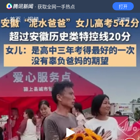
· 获取全网一手热点
打开
首页
视频
无障碍