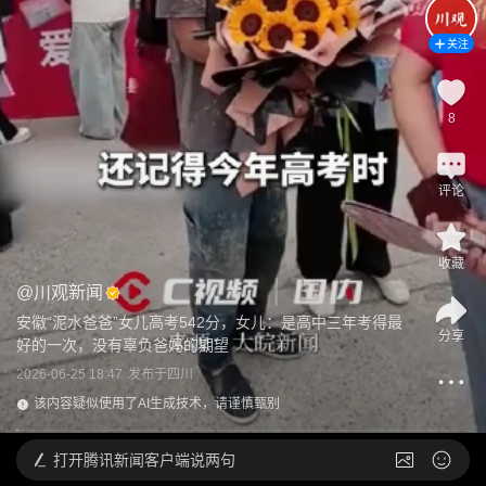
关注
8
评论
收藏
@
川观新闻
安徽“泥水爸爸”女儿高考542分，女儿：是高中三年考得最
分享
好的一次，没有辜负爸妈的期望
2026-06-25 18:47
发布于
四川
该内容疑似使用了AI生成技术，请谨慎甄别
打开
腾讯新闻客户端说两句