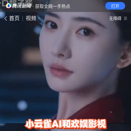
· 获取全网一手热点
打开
首页
视频
无障碍