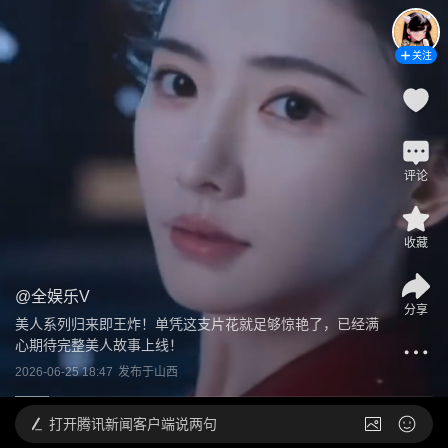
关注
评论
收藏
@
全娱乐V
分享
美人系列归来即王炸！单凭这支片花就足够惊艳了，已经满
心期待完整美人故事上线！
2026-06-25 18:47
发布于
山西
打开
腾讯新闻客户端说两句