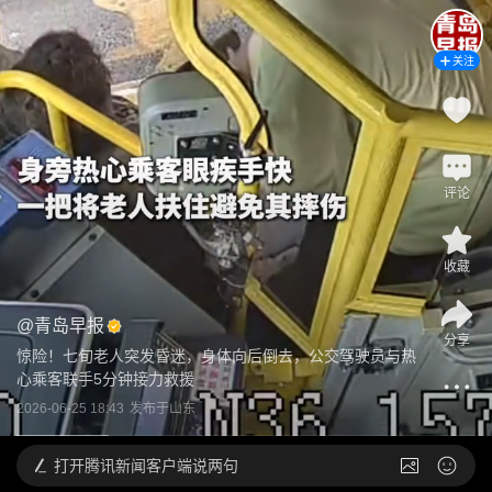
关注
评论
收藏
@
青岛早报
分享
惊险！七旬老人突发昏迷，身体向后倒去，公交驾驶员与热
心乘客联手5分钟接力救援
2026-06-25 18:43
发布于
山东
打开
腾讯新闻客户端说两句