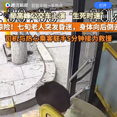
· 获取全网一手热点
打开
首页
视频
无障碍