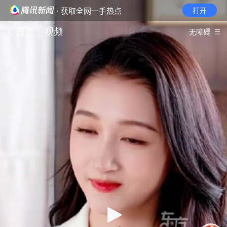
· 获取全网一手热点
打开
首页
视频
无障碍