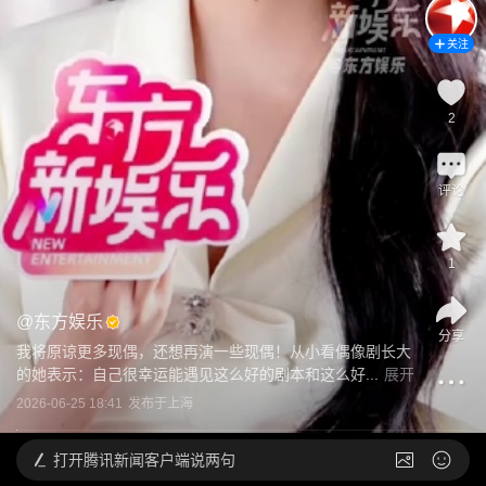
关注
2
评论
1
@
东方娱乐
分享
我将原谅更多现偶，还想再演一些现偶！从小看偶像剧长大
的她表示：自己很幸运能遇见这么好的剧本和这么好...
展开
2026-06-25 18:41
发布于
上海
打开
腾讯新闻客户端说两句