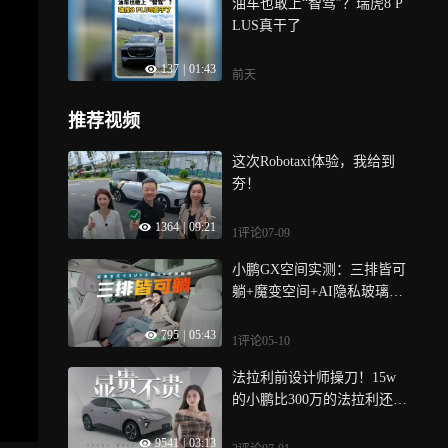
油车也敢上“智驾”？瑞虎8 P
LUS真干了
137
|
01:43
前天
推荐视频
这次Robotaxi体验，我给到
夯！
1364
|
09:21
1评论
07-09
小鹏GX空间实测：三排皆可
躺+魔变空间+AI隐私玻璃，
这才叫平权
795
|
05:43
1评论
05-10
法拉利前设计师操刀！15w
的小鹏比300万的法拉利还好
看？
9541
|
03:13