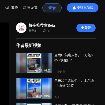
游戏
网页设置
登录
安装电脑版
内容更精彩
好车推荐官Beta
关注
粉丝
80
|
关注
0
作者最新视频
至境L7纯电预售，16万级80
0V+快充！？
33
|
01:22
10小时前
未来20年继续牵手，上汽通
用“直通”2047
16
|
01:12
昨天