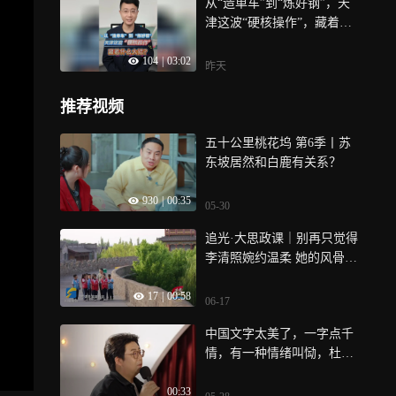
从“造单车”到“炼好钢”，天
津这波“硬核操作”，藏着什
么大招？
104
|
03:02
昨天
推荐视频
五十公里桃花坞 第6季丨苏
东坡居然和白鹿有关系？
930
|
00:35
05-30
追光·大思政课｜别再只觉得
李清照婉约温柔 她的风骨太
飒了
17
|
00:58
06-17
中国文字太美了，一字点千
情，有一种情绪叫恸，杜甫
也得甘拜下风
00:33