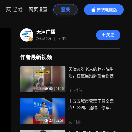
游戏
网页设置
登录
安装电脑版
内容更精彩
天津广播
关注
粉丝
8.2万
|
关注
1
作者最新视频
天津91岁老人的养老院生
活，在这里她解锁全新技
能！
60
|
01:16
-1小时前
十五五城市管理干货全盘
点！公园、道路、停车、供
暖、燃气，件件都是身边实
23
|
02:58
事！
2小时前