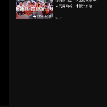
绿茵燃荆楚，汽水敬热爱 千
人同屏呐喊，冰镇汽水陪你
为家乡球队喝彩
1370
|
00:28
07-23