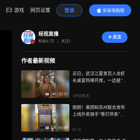
游戏
网页设置
登录
安装电脑版
内容更精彩
经视直播
关注
粉丝
8.1万
|
关注
1
作者最新视频
近日，武汉江夏里百人龙虾
长桌宴热辣开席，一边是“清
明上河图”的古风韵味，一边
240
|
02:15
是小龙虾配啤酒的夏日畅
1评论
前天
快，武汉夏夜的烟火气，这
刚刚！美团和苏州联合发布
一桌都齐了！
上线外卖骑手“等灯停表”试
点功能
128
|
01:09
07-31