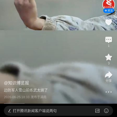
关注
35
1
3
分享
@
知识博览报
边防军人雪山前练武太飒了
2026-06-25 18:33
发布于
湖南
打开
腾讯新闻客户端说两句