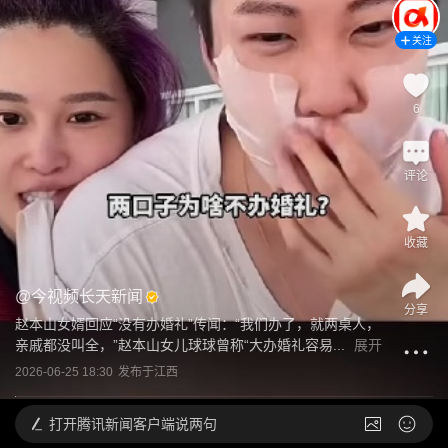
关注
6
评论
收藏
@
今视频长天新闻
分享
赵本山女婿回应“没有办婚礼”传闻：“我们办了，就两桌人，
亲戚都没叫全，”赵本山女儿球球曾称“大办婚礼容易...
展开
2026-06-25 18:30
发布于
江西
打开
腾讯新闻客户端说两句