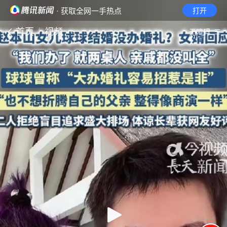
· 获取全网一手热点
打开
首页
视频
无障碍