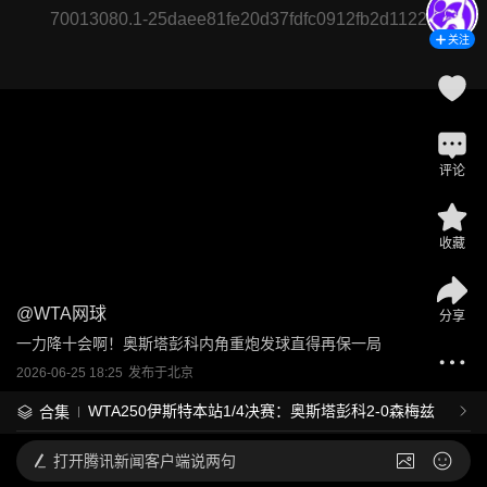
70013080.1-25daee81fe20d37fdfc0912fb2d11220
关注
评论
收藏
@
WTA网球
分享
一力降十会啊！奥斯塔彭科内角重炮发球直得再保一局
2026-06-25 18:25
发布于
北京
WTA250伊斯特本站1/4决赛：奥斯塔彭科2-0森梅兹
合集
打开
腾讯新闻客户端说两句