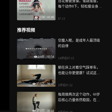
百花香健身操，谁跳谁瘦，
每个动作8下，轻松瘦全身，
跟着一起动起来吧
1130
|
01:06
07-13
推荐视频
空腹入眠，是成年人最顶级
的自律
2.9万
|
05:54
14评论
07-15
躺在床上对着空气踩单车，
也能让你更健康？试试这个
抗阻动作
25.8万
|
00:49
2评论
07-22
每周做两次这个动作，60岁
后核心力量依然稳固，在家
就能学
27.0万
|
00:44