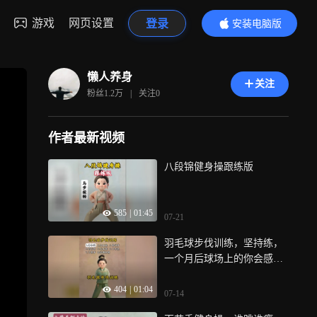
游戏
网页设置
登录
安装电脑版
内容更精彩
懒人养身
关注
粉丝
1.2万
|
关注
0
作者最新视频
八段锦健身操跟练版
585
|
01:45
07-21
羽毛球步伐训练，坚持练，
一个月后球场上的你会感谢
现在坚持的你
404
|
01:04
07-14