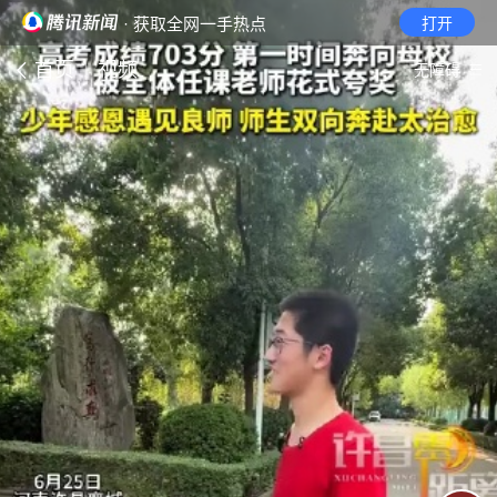
· 获取全网一手热点
打开
首页
视频
无障碍