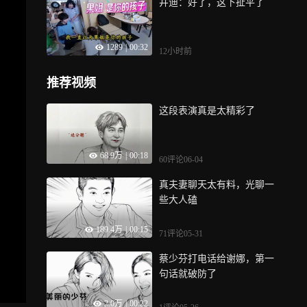
井迪：好了，这下扯平了
1289
|
00:32
12小时前
推荐视频
这段表演真是太精彩了
68.9万
|
00:18
60评论
06-04
真夫妻聊天太有料，光聊一
些大人磕
189.4万
|
00:15
71评论
05-31
蔡少芬打电话给谢娜，第一
句话就破防了
2.0万
|
00:22