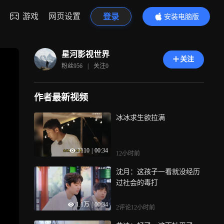
游戏
网页设置
登录
安装电脑版
内容更精彩
星河影视世界
关注
粉丝
956
|
关注
0
作者最新视频
冰冰求生欲拉满
1110
|
00:34
12小时前
沈月：这孩子一看就没经历
过社会的毒打
1.1万
|
00:34
2评论
12小时前