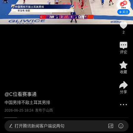
关注
2
评论
收藏
分享
@
C位看赛事通
中国男排不敌土耳其男排
2026-06-25 18:24
发布于
山西
打开
腾讯新闻客户端说两句